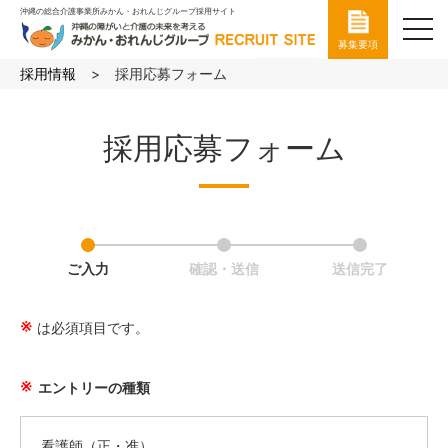
沖縄の総合介護事業所みかん・おれんじグループ採用サイト
toggl
募集要項
navig
採用情報
採用応募フォーム
採用応募フォーム
ご入力
確認・送信
送信完了
は必須項目です。
エントリーの種類
看護師（正・准）