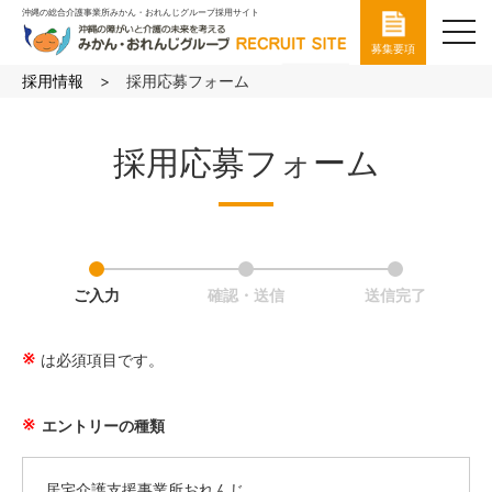
沖縄の総合介護事業所みかん・おれんじグループ採用サイト
toggl
募集要項
navig
採用情報
採用応募フォーム
採用応募フォーム
ご入力
確認・送信
送信完了
は必須項目です。
エントリーの種類
居宅介護支援事業所おれんじ