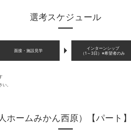
選考スケジュール
インターンシップ
面接・施設見学
（1～3日）※希望者のみ
す
さい。
人ホームみかん西原）【パート