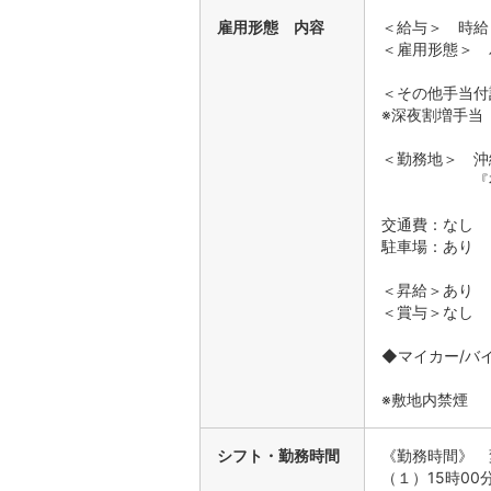
雇用形態 内容
＜給与＞ 時給 95
＜雇用形態＞ 
＜その他手当付
※深夜割増手当
＜勤務地＞ 沖
『有料老人
交通費：なし
駐車場：あり
＜昇給＞あり １
＜賞与＞なし
◆マイカー/バ
※敷地内禁煙
シフト・勤務時間
《勤務時間》 
（１）15時00