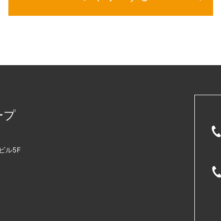
ープ
ビル5F