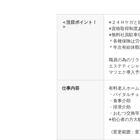
＜注目ポイント！
※２４Ｈケガと
＞
※資格取得制度
※無料社員駐車
＊各種保険は労
＊年次有給休暇
職員の為のリラ
エステティシャ
マツエク導入予
仕事内容
有料老人ホーム
・バイタルチェ
・食事介助
・排泄介助
・おむつ交換等
※初心者の方大
《変更範囲：変