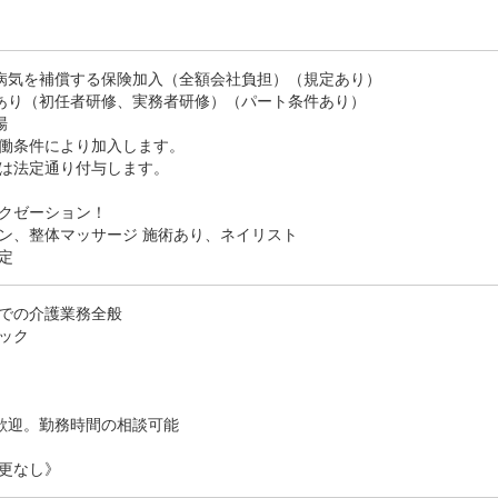
病気を補償する保険加入（全額会社負担）（規定あり）
あり（初任者研修、実務者研修）（パート条件あり）
場
働条件により加入します。
は法定通り付与します。
クゼーション！
ン、整体マッサージ 施術あり、ネイリスト
定
での介護業務全般
ック
歓迎。勤務時間の相談可能
更なし》