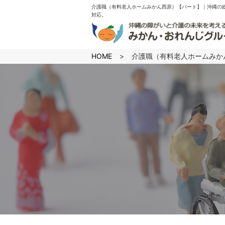
介護職（有料老人ホームみかん西原）【パート】｜沖縄の総
対応。
ion
HOME
介護職（有料老人ホームみか