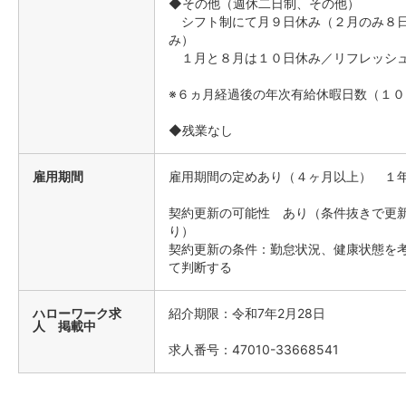
◆その他（週休二日制、その他）
シフト制にて月９日休み（２月のみ８
み）
１月と８月は１０日休み／リフレッシ
※６ヵ月経過後の年次有給休暇日数（１０
◆残業なし
雇用期間
雇用期間の定めあり（４ヶ月以上） １
契約更新の可能性 あり（条件抜きで更
り）
契約更新の条件：勤怠状況、健康状態を
て判断する
ハローワーク求
紹介期限：令和7年2月28日
人 掲載中
求人番号：47010-33668541