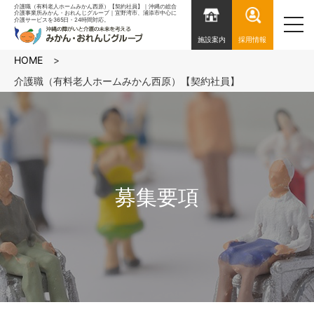
介護職（有料老人ホームみかん西原）【契約社員】｜沖縄の総合
介護事業所みかん・おれんじグループ｜宜野湾市、浦添市中心に
介護サービスを365日・24時間対応。
toggl
ion
navig
施設案内
採用情報
HOME
介護職（有料老人ホームみかん西原）【契約社員】
募集要項