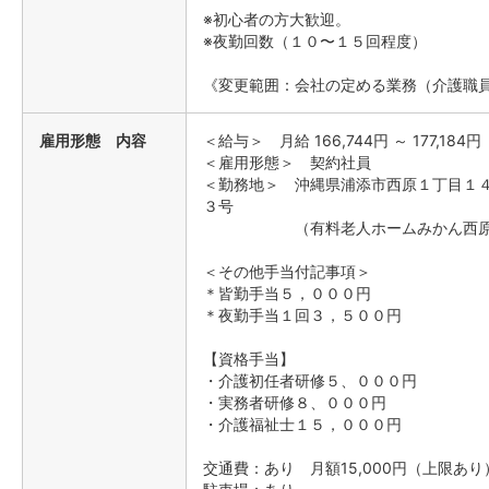
※初心者の方大歓迎。
※夜勤回数（１０〜１５回程度）
《変更範囲：会社の定める業務（介護職
雇用形態 内容
＜給与＞ 月給 166,744円 ～ 177,184円
＜雇用形態＞ 契約社員
＜勤務地＞ 沖縄県浦添市西原１丁目１
３号
（有料老人ホームみかん西原
＜その他手当付記事項＞
＊皆勤手当５，０００円
＊夜勤手当１回３，５００円
【資格手当】
・介護初任者研修５、０００円
・実務者研修８、０００円
・介護福祉士１５，０００円
交通費：あり 月額15,000円（上限あり