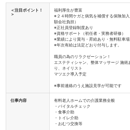
＜注目ポイント！
福利厚生が豊富
＞
※２４時間ケガと病気を補償する保険加入
額会社負担）
※正社員登録制度あり
※資格サポート（初任者・実務者研修）
※業績により賞与・昇給あり・無料駐車場
※年次有給は法定どおり付与します。
職員の為のリラクゼーション！
エステティシャン、整体マッサージ 施術
り、ネイリスト
マツエク導入予定
※事前連絡のうえ施設見学が可能です
仕事内容
有料老人ホームでの介護業務全般
・バイタルチェック
・食事介助
・トイレ介助
・おむつ交換等