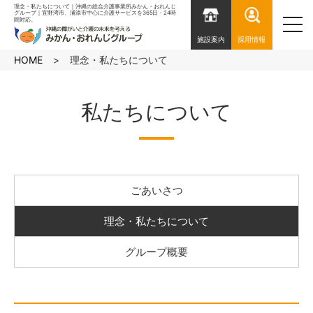
理念・私たちについて｜沖縄の総合介護事業所みかん・おれんじ
グループ｜宜野湾市、浦添市中心に介護サービスを365日・24時
間対応。
toggl
navig
施設案内
採用情報
HOME
理念・私たちについて
私たちについて
ごあいさつ
理念・私たちについて
グループ概要